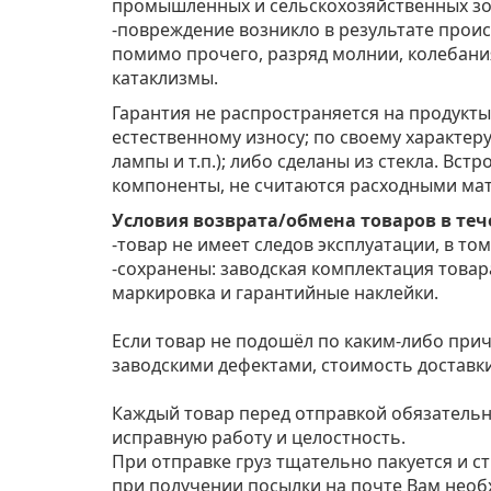
промышленных и сельскохозяйственных зо
-повреждение возникло в результате проис
помимо прочего, разряд молнии, колебани
катаклизмы.
Гарантия не распространяется на продукты
естественному износу; по своему характер
лампы и т.п.); либо сделаны из стекла. Вст
компоненты, не считаются расходными ма
Условия возврата/обмена товаров в тече
-товар не имеет следов эксплуатации, в том
-сохранены: заводская комплектация товара
маркировка и гарантийные наклейки.
Если товар не подошёл по каким-либо при
заводскими дефектами, стоимость доставки
Каждый товар перед отправкой обязатель
исправную работу и целостность.
При отправке груз тщательно пакуется и с
при получении посылки на почте Вам необ