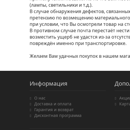
(лампы, светильники и т.д.).
В случае обнаружения дефектов, связанны
претензию по возмещению материального
при условии, что Вы осмотрели товар на с
В противном случае почта перестаёт нести 
возместить ущерб не удастся из-за отсутст
повреждён именно при транспортировке.
Желаем Вам удачных покупок в нашем мага
Информация
Допо
О нас
Акци
Доставка и оплата
Карт
Гарантия и возврат
Дисконтная программа