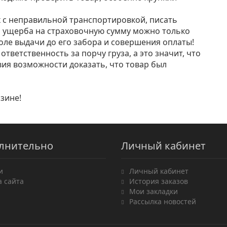
х с неправильной транспортировкой, писать
 ущерба на страховочную сумму можно только
толе выдачи до его забора и совершения оплаты!
ответственность за порчу груза, а это значит, что
вия возможности доказать, что товар был
зине!
лнительно
Личный кабинет
и
Личный кабинет
а сайта
История заказов
Мои закладки
Рассылка новостей