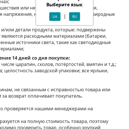
нах;
Выберите язык
шествия или несчастного случая, включая,
я напряжения, наводнение, пожар или природные
|
UA
RU
 и/или детали продукта, которые: подвержены
у являются расходными материалами (батареи,
роенные источники света, такие как светодиодные
териалами;
ние 14 дней со дня покупки:
 числе царапин, сколов, потёртостей, вмятин и т.д.;
; целостность заводской упаковки; все ярлыки,
чинам, не связанным с исправностью товара или
 за возврат оплачивает покупатель.
но проверяется нашими менеджерами на
трахуется на полную стоимость товара, поэтому
ходимо проверить товар, особенно хрупкий