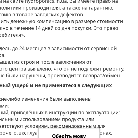
на сайте hydroponics.in.ua, Вы имеете право на
политики производителя, а также на гарантию,
вию в товаре заводских дефектов.
чить денежную компенсацию в размере стоимости
но в течение 14 дней со дня покупки. Это право
ребителя».
едель до 24 месяцев в зависимости от сервисной
ра.
вышел из строя и после заключения от
го центра выявлено, что он не подлежит ремонту,
 не были нарушены, производится возврат/обмен.
нный ущерб и не применятеся в следующих
акие-либо изменения были выполнены
ами;
ний, приведённых в инструкции по эксплуатации;
ильным использованием продукта или
тветствуют условиям, рекомендованным для
прочего, эксплуатацию в прибрежных районах,
Оберіть мову