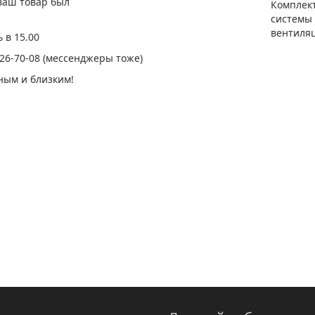
ваш товар был
Комплект
системы
вентиляц
 в 15.00
) 226-70-08 (мессенджеры тоже)
ным и близким!