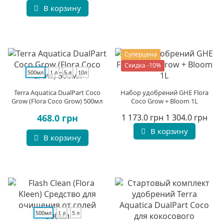
В корзину
Суперцена
Скидка -10%
500мл
1 л
5 л
10л
Terra Aquatica DualPart Coco
Набор удобрений GHE Flora
Grow (Flora Coco Grow) 500мл
Coco Grow + Bloom 1L
468.0 грн
1 173.0 грн
1 304.0 грн
В корзину
В корзину
500мл
1 л
5 л