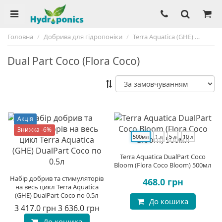
Головна
Добрива для гідропоніки
Terra Aquatica (GHE)
Dual P
Dual Part Coco (Flora Coco)
Акція
Знижка -6%
500мл
1 л
5 л
10 л
Terra Aquatica DualPart Coco
Bloom (Flora Coco Bloom) 500мл
Набір добрив та стимуляторів
468.0 грн
на весь цикл Terra Aquatica
(GHE) DualPart Coco по 0.5л
До кошика
3 417.0 грн
3 636.0 грн
До кошика