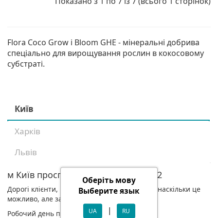
Показано з 1 по 7 із 7 (всього 1 сторінок)
Flora Coco Grow і Bloom GHE - мінеральні добрива
спеціально для вирощування рослин в кокосовому
субстраті.
Київ
Харків
Львів
м Київ проспект Голосіївський, 98/2
Оберіть мову
Дорогі клієнти, ми знову працюємо для вас, наскільки це
Выберите язык
можливо, але за зміненим графіком.
|
UA
RU
Робочий день по буднях з 11-17