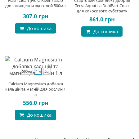
Flash Clean (Flora Kleen) засіб
Стартовий комплект добрив
для очищення від солей 500мл
Terra Aquatica DualPart Coco
для кокосового субстрату
307.0 грн
861.0 грн
До кошика
До кошика
500мл
1 л
5 л
Calcium Magnesium добавка
кальцій та магній для рослин 1
л
556.0 грн
До кошика