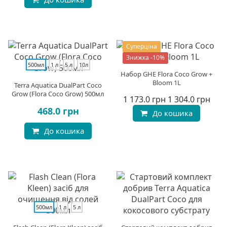
Суперціна
Знижка -10%
500мл
1 л
5 л
10л
Набор GHE Flora Coco Grow +
Bloom 1L
Terra Aquatica DualPart Coco
Grow (Flora Coco Grow) 500мл
1 173.0 грн
1 304.0 грн
468.0 грн
До кошика
До кошика
500мл
1 л
5 л