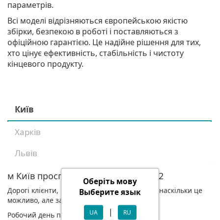
параметрів.
Всі моделі відрізняються європейською якістю
збірки, безпекою в роботі і поставляються з
офіційною гарантією. Це надійне рішення для тих,
хто цінує ефективність, стабільність і чистоту
кінцевого продукту.
Київ
Харків
Львів
м Київ проспект Голосіївський, 98/2
Оберіть мову
Дорогі клієнти, ми знову працюємо для вас, наскільки це
Выберите язык
можливо, але за зміненим графіком.
|
UA
RU
Робочий день по буднях з 11-17