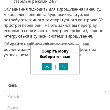
стабільні режими 24/7
Обладнання підходить для вирощування канабісу,
мікрозелені, овочів та будь-яких культур, які
потребують точного температурного контролю. Усі
пристрої перевірені, мають захист від перегріву,
економно споживають електроенергію та ідеально
інтегруються в сучасні системи вирощування.
Обирайте надійний клімат-контроль — і ваші
рослини завжди перебуватимуть у комфортних
Оберіть мову
умовах, незалежно від погоди за вікном.
Выберите язык
|
UA
RU
Київ
Харків
Львів