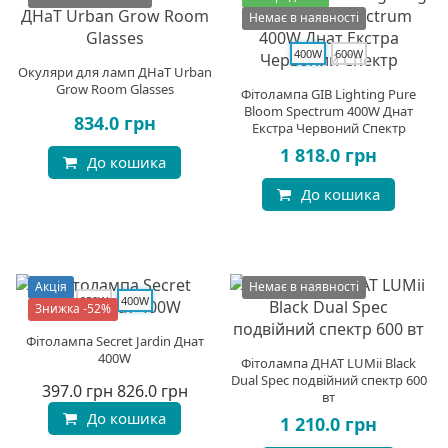
Немає в наявності
400W
600W
Окуляри для ламп ДНаТ Urban
Grow Room Glasses
Фітолампа GIB Lighting Pure
Bloom Spectrum 400W Днат
834.0 грн
Екстра Червоний Спектр
1 818.0 грн
До кошика
До кошика
Акція
Немає в наявності
250W
400W
Знижка -52%
Фітолампа Secret Jardin Днат
400W
Фітолампа ДНАТ LUMii Black
Dual Spec подвійний спектр 600
397.0 грн
826.0 грн
вт
До кошика
1 210.0 грн