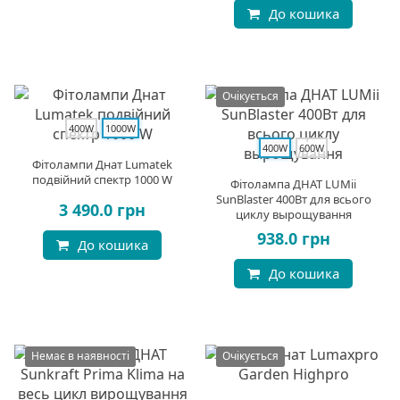
До кошика
Очікується
400W
1000W
400W
600W
Фітолампи Днат Lumatek
подвійний спектр 1000 W
Фітолампа ДНАТ LUMii
SunBlaster 400Вт для всього
3 490.0 грн
циклу вырощування
938.0 грн
До кошика
До кошика
Немає в наявності
Очікується