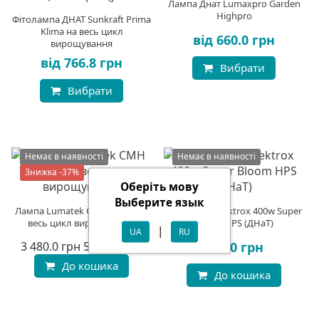
Лампа Днат Lumaxpro Garden
Highpro
Фітолампа ДНАТ Sunkraft Prima
Klima на весь цикл
від 660.0 грн
вирощування
від 766.8 грн
Вибрати
Вибрати
Немає в наявності
Немає в наявності
Знижка -37%
Оберіть мову
Выберите язык
Лампа Lumatek CMH 315 W на
Фітолампа Elektrox 400w Super
весь цикл вирощування
Bloom HPS (ДНаТ)
|
UA
RU
3 480.0 грн
5 518.8 грн
752.0 грн
До кошика
До кошика