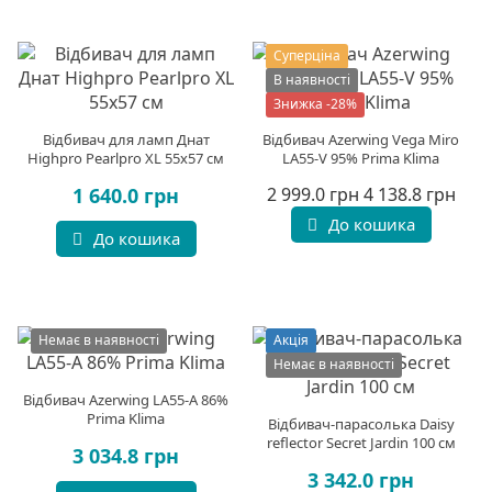
Суперціна
В наявності
Знижка -28%
Відбивач для ламп Днат
Відбивач Azerwing Vega Miro
Highpro Pearlpro XL 55х57 см
LA55-V 95% Prima Klima
1 640.0 грн
2 999.0 грн
4 138.8 грн
До кошика
До кошика
Немає в наявності
Акція
Немає в наявності
Відбивач Azerwing LA55-A 86%
Prima Klima
Відбивач-парасолька Daisy
reflector Secret Jardin 100 см
3 034.8 грн
3 342.0 грн