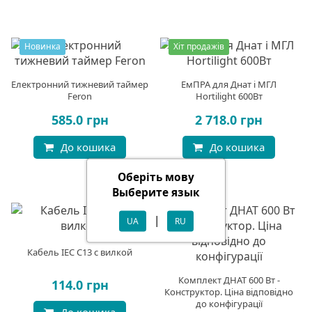
Новинка
Хіт продажів
Електронний тижневий таймер
ЕмПРА для Днат і МГЛ
Feron
Hortilight 600Вт
585.0 грн
2 718.0 грн
До кошика
До кошика
Оберіть мову
Выберите язык
|
UA
RU
Кабель IEC C13 с вилкой
Комплект ДНАТ 600 Вт -
114.0 грн
Конструктор. Ціна відповідно
до конфігурації