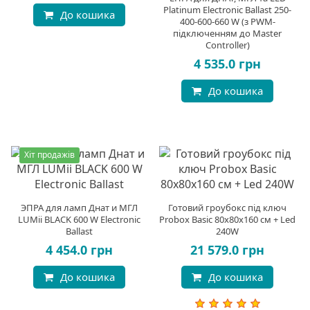
Platinum Electronic Ballast 250-
До кошика
400-600-660 W (з PWM-
підключенням до Master
Controller)
4 535.0 грн
До кошика
Хіт продажів
ЭПРА для ламп Днат и МГЛ
Готовий гроубокс під ключ
LUMii BLACK 600 W Electronic
Probox Basic 80x80x160 см + Led
Ballast
240W
4 454.0 грн
21 579.0 грн
До кошика
До кошика