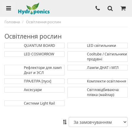
Головна
Освітлення рослин
Освітлення рослин
QUANTUM BOARD
LED світильники
LED COSMORROW
Cooltube / Світильники
продувні
Рефлектори для ламп
Лампи ДНАТ і МГЛ
Днат и ЭСЛ
ПРА/ЕПРА [пуск]
Комплекти освітлення
Аксесуари
Світловідбиваюча
плівка (майлар)
Системи Light Rail