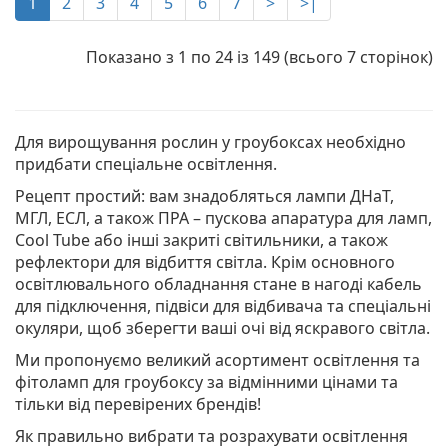
1
2
3
4
5
6
7
>
>|
Показано з 1 по 24 із 149 (всього 7 сторінок)
Для вирощування рослин у гроубоксах необхідно
придбати спеціальне освітлення.
Рецепт простий: вам знадобляться лампи ДНаТ,
МГЛ, ЕСЛ, а також ПРА – пускова апаратура для ламп,
Cool Tube або інші закриті світильники, а також
рефлектори для відбиття світла. Крім основного
освітлювального обладнання стане в нагоді кабель
для підключення, підвіси для відбивача та спеціальні
окуляри, щоб зберегти ваші очі від яскравого світла.
Ми пропонуємо великий асортимент освітлення та
фітоламп для гроубоксу за відмінними цінами та
тільки від перевірених брендів!
Як правильно вибрати та розрахувати освітлення