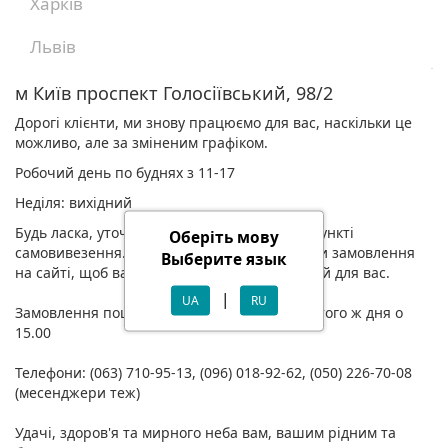
Харків
Львів
м Київ проспект Голосіївський, 98/2
Дорогі клієнти, ми знову працюємо для вас, наскільки це
можливо, але за зміненим графіком.
Робочий день по буднях з 11-17
Неділя: вихідний
Будь ласка, уточнюйте наявність товару у пункті
Оберіть мову
самовивезення. Також радимо оформлювати замовлення
Выберите язык
на сайті, щоб ваш товар був зарезервований для вас.
|
UA
RU
Замовлення поштою відвозяться на пошту того ж дня о
15.00
Телефони: (063) 710-95-13, (096) 018-92-62, (050) 226-70-08
(месенджери теж)
Удачі, здоров'я та мирного неба вам, вашим рідним та