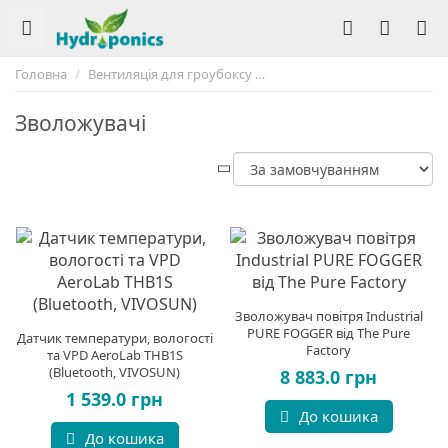
Головна
Вентиляція для гроубоксу
Клімат контроль для гроуб
Зволожувачі
Зволожувач повітря Industrial
PURE FOGGER від The Pure
Датчик температури, вологості
Factory
та VPD AeroLab THB1S
(Bluetooth, VIVOSUN)
8 883.0 грн
1 539.0 грн
До кошика
До кошика