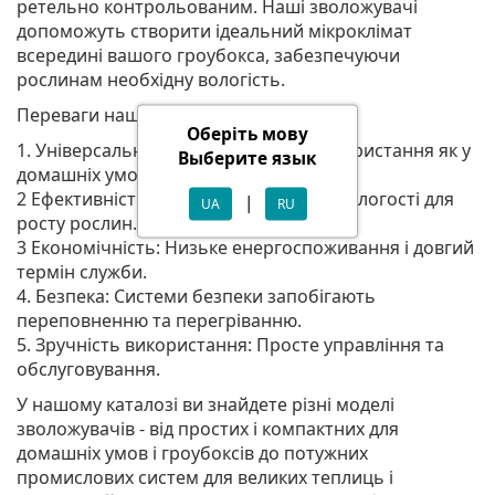
ретельно контрольованим. Наші зволожувачі
допоможуть створити ідеальний мікроклімат
всередині вашого гроубокса, забезпечуючи
рослинам необхідну вологість.
Переваги наших зволожувачів:
Оберіть мову
1. Універсальність: Підходять для використання як у
Выберите язык
домашніх умовах, так і в гроубоксах.
2 Ефективність: Підтримка ідеальної вологості для
|
UA
RU
росту рослин.
3 Економічність: Низьке енергоспоживання і довгий
термін служби.
4. Безпека: Системи безпеки запобігають
переповненню та перегріванню.
5. Зручність використання: Просте управління та
обслуговування.
У нашому каталозі ви знайдете різні моделі
зволожувачів - від простих і компактних для
домашніх умов і гроубоксів до потужних
промислових систем для великих теплиць і