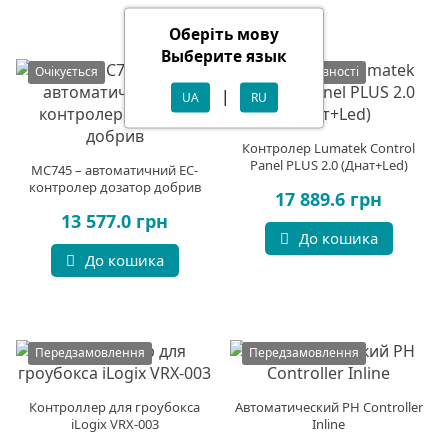
Оберіть мову
Выберите язык
Очікується
Немає в наявності
|
UA
RU
Контролер Lumatek Control
Panel PLUS 2.0 (Днат+Led)
MC745 – автоматичний EC-
контролер дозатор добрив
17 889.6 грн
13 577.0 грн
До кошика
До кошика
Передзамовлення
Передзамовлення
Контроллер для гроубокса
Автоматический PH Controller
iLogix VRX-003
Inline