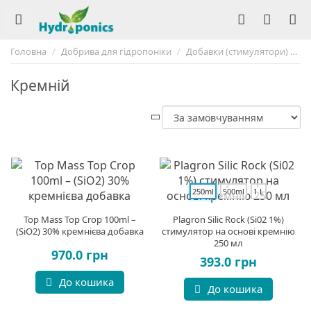
Головна
Добрива для гідропоніки
Добавки (стимулятори)
К
Кремній
250ml
500ml
1 L
Top Mass Top Crop 100ml –
Plagron Silic Rock (Si02 1%)
(SiO2) 30% кремнієва добавка
стимулятор на основі кремнію
250 мл
970.0 грн
393.0 грн
До кошика
До кошика