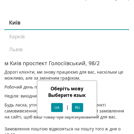
Київ
Харків
Львів
м Київ проспект Голосіївський, 98/2
Дорогі клієнти, ми знову працюємо для вас, наскільки це
можливо, але за зміненим графіком.
Робочий день по буднях з 11-17
Оберіть мову
Выберите язык
Неділя: вихідний
Будь ласка, уточнюйте наявність товару у пункті
|
UA
RU
самовивезення. Також радимо оформлювати замовлення
на сайті, щоб ваш товар був зарезервований для вас.
Замовлення поштою відвозяться на пошту того ж дня о