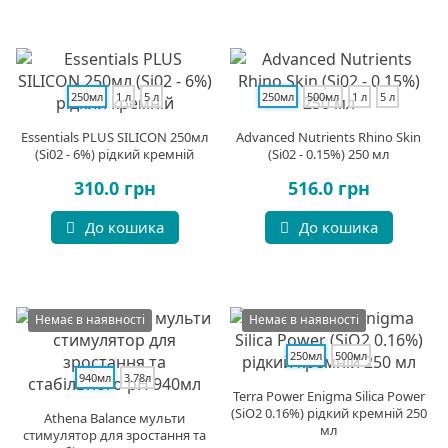
250мл
1 л
5 л
250мл
500мл
1 л
5 л
Essentials PLUS SILICON 250мл
Advanced Nutrients Rhino Skin
(Si02 - 6%) рідкий кремній
(Si02 - 0.15%) 250 мл
310.0 грн
516.0 грн
До кошика
До кошика
Немає в наявності
Немає в наявності
250мл
500мл
940мл
3.78л
Terra Power Enigma Silica Power
(SiO2 0.16%) рідкий кремній 250
Athena Balance мульти
мл
стимулятор для зростання та