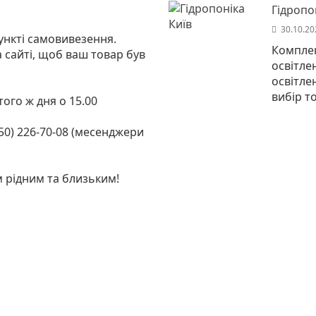
Гідропо
30.10.20
пункті самовивезення.
Комплек
сайті, щоб ваш товар був
освітле
освітле
вибір т
ого ж дня о 15.00
(050) 226-70-08 (месенджери
м рідним та близьким!