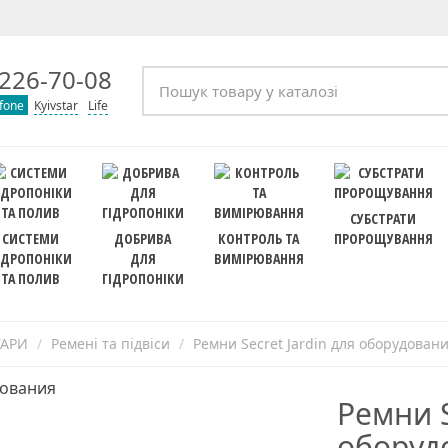
226-70-08
fone
Kyivstar
Life
СУБСТРАТИ
СИСТЕМИ
ДОБРИВА
КОНТРОЛЬ ТА
ПРОРОЩУВАННЯ
ІДРОПОНІКИ
ДЛЯ
ВИМІРЮВАННЯ
ТА ПОЛИВ
ГІДРОПОНІКИ
УАРИ
Ремені та підвіси
Ремни Secret Jardin для оборудован
Ремни S
оборуд