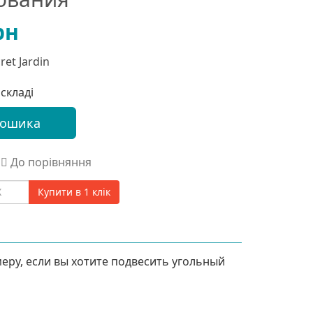
рн
ret Jardin
складі
кошика
До порівняння
Купити в 1 клік
ру, если вы хотите подвесить угольный