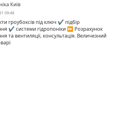
ніка Київ
21 09:48
ти гроубоксів під ключ ✔️ підбір
ння ✔️ системи гідропоніки ⏩ Розрахунок
ння та вентиляції, консультація. Величезний
оварі