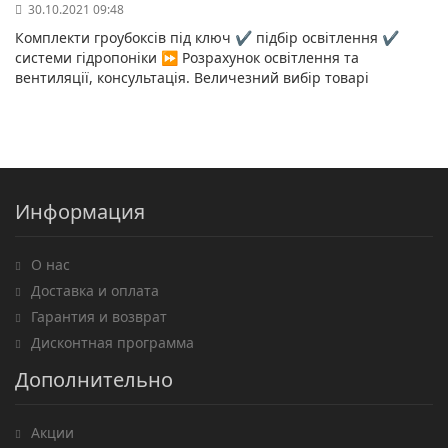
30.10.2021 09:48
Комплекти гроубоксів під ключ ✔️ підбір освітлення ✔️
системи гідропоніки ⏩ Розрахунок освітлення та
вентиляції, консультація. Величезний вибір товарі
Информация
О нас
Доставка и оплата
Гарантия и возврат
Дисконтная программа
Дополнительно
Акции