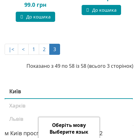
99.0 грн
До кошика
До кошика
|<
<
1
2
3
Показано з 49 по 58 із 58 (всього 3 сторінок)
Київ
Харків
Львів
Оберіть мову
Выберите язык
м Київ проспект Голосіївський, 98/2