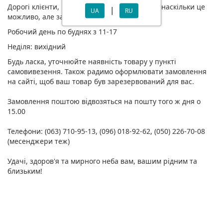
Дорогі клієнти, ми знову працюємо для вас, наскільки це
|
UA
RU
можливо, але за зміненим графіком.
Робочий день по буднях з 11-17
Неділя: вихідний
Будь ласка, уточнюйте наявність товару у пункті
самовивезення. Також радимо оформлювати замовлення
на сайті, щоб ваш товар був зарезервований для вас.
Замовлення поштою відвозяться на пошту того ж дня о
15.00
Телефони: (063) 710-95-13, (096) 018-92-62, (050) 226-70-08
(месенджери теж)
Удачі, здоров'я та мирного неба вам, вашим рідним та
близьким!